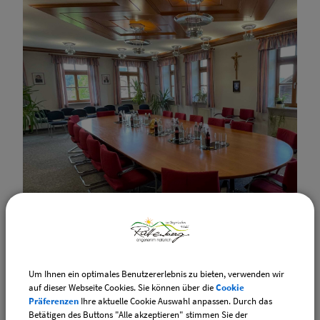
Gemeinderatssitzung vom 08.01.2026
Um Ihnen ein optimales Benutzererlebnis zu bieten, verwenden wir
auf dieser Webseite Cookies. Sie können über die
Cookie
Im Sitzungssaal der Gemeinde Rattenberg fand am
Präferenzen
Ihre aktuelle Cookie Auswahl anpassen. Durch das
Betätigen des Buttons "Alle akzeptieren" stimmen Sie der
08.01.2026 eine Sitzung des Gemeinderates Rattenberg