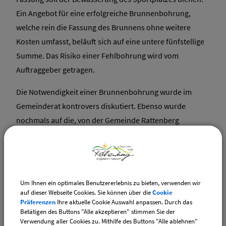
Ein Angebot für eine erfolgreiche Brunnenbohrung,
welche rein die Fassung des Brunnens ohne weitere
Kosten umfasst, beläuft sich auf eine untere fünfstellige
Summe. Das Risiko einer Fehlbohrung wird vom
Auftraggeber getragen.
Die Notwendigkeit einer Brunnenbohrung wurde im
Gemeinderat kontrovers diskutiert. Ebenso wurde
nochmals auf die, von der Gemeinde Rattenberg
geäußerten, Bedenken verwiesen, als die
Beregnungsanlage durch den Sportverein gebaut wurde.
Auch eine mögliche Kostenaufteilung kam zur Sprache.
Um Ihnen ein optimales Benutzererlebnis zu bieten, verwenden wir
Bisher wurde mit der DJK keine Vereinbarung zu einer
auf dieser Webseite Cookies. Sie können über die
Cookie
eventuellen Kostenbeteiligung getroffen. Auch die
Präferenzen
Ihre aktuelle Cookie Auswahl anpassen. Durch das
Betätigen des Buttons "Alle akzeptieren" stimmen Sie der
Kosten für die weitere Brunnenfassung und die
Verwendung aller Cookies zu. Mithilfe des Buttons "Alle ablehnen"