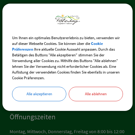
Interessante Links
Cookie Einstellungen
Um Ihnen ein optimales Benutzererlebnis zu bieten, verwenden wir
Erklärung zur Barrierefreiheit
auf dieser Webseite Cookies. Sie können über die
Cookie
Präferenzen
Ihre aktuelle Cookie Auswahl anpassen. Durch das
Impressum
Betätigen des Buttons "Alle akzeptieren" stimmen Sie der
Verwendung aller Cookies zu. Mithilfe des Buttons "Alle ablehnen"
Datenschutz
lehnen Sie der Verwendung nicht erforderlicher Cookies ab. Eine
Auflistung der verwendeten Cookies finden Sie ebenfalls in unseren
Cookie Präferenzen.
Inhaltsverzeichnis
Kontakt
Alle akzeptieren
Alle ablehnen
Öffnungszeiten
Montag, Mittwoch, Donnerstag, Freitag von 8:00 bis 12:00