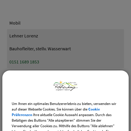
Mobil
Lehner Lorenz
Bauhofleiter, stellv. Wasserwart
0151 1689 1853
Heigl Johannes
Wasserwart
0151 1689 1855
Um Ihnen ein optimales Benutzererlebnis zu bieten, verwenden wir
auf dieser Webseite Cookies. Sie können über die
Cookie
Zeidler Fritz
Präferenzen
Ihre aktuelle Cookie Auswahl anpassen. Durch das
Betätigen des Buttons "Alle akzeptieren" stimmen Sie der
Bauhofmitarbeiter
Verwendung aller Cookies zu. Mithilfe des Buttons "Alle ablehnen"