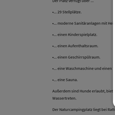
Der Platz verfügt über ...
•... 29 Stellplätze.
•... moderne Sanitäranlagen mit Hei
•... einen Kinderspielplatz.
•... einen Aufenthaltsraum.
•... einen Geschirrspülraum.
•... eine Waschmaschine und einen T
•... eine Sauna.
Außerdem sind Hunde erlaubt, biete
Wassertreten.
Der Naturcampingplatz liegt bei Ra