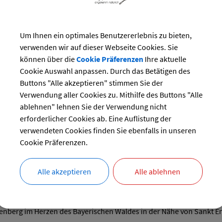
Um Ihnen ein optimales Benutzererlebnis zu bieten,
zung (Neubau).
verwenden wir auf dieser Webseite Cookies. Sie
können über die
Cookie Präferenzen
Ihre aktuelle
Cookie Auswahl anpassen. Durch das Betätigen des
Buttons "Alle akzeptieren" stimmen Sie der
Verwendung aller Cookies zu. Mithilfe des Buttons "Alle
ablehnen" lehnen Sie der Verwendung nicht
erforderlicher Cookies ab. Eine Auflistung der
verwendeten Cookies finden Sie ebenfalls in unseren
rockner.
Cookie Präferenzen.
Alle akzeptieren
Alle ablehnen
n sich in 100 Meter Reitmöglichkeiten mit Kinderbetreuung und S
ttenberg im Herzen des Bayerischen Waldes in der Nähe von Sankt 