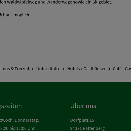
den Waldwipfelweg und Wanderwege sowie ein Skigebiet.
ärhaus möglich.
smus & Freizeit
Unterkünfte
Hotels / Gasthäuser
Café - G
szeiten
Über uns
ttwoch, Donnerstag,
Dorfplatz 15
 8:00 bis 12:00 Uhr
94371 Rattenberg