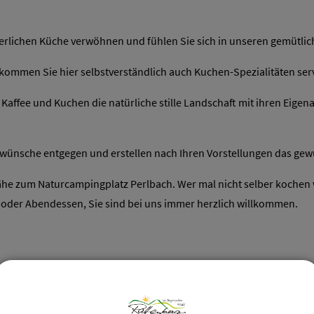
gerlichen Küche verwöhnen und fühlen Sie sich in unseren gemütli
mmen Sie hier selbstverständlich auch Kuchen-Spezialitäten serv
Kaffee und Kuchen die natürliche stille Landschaft mit ihren Eigen
wünsche entgegen und erstellen nach Ihren Vorstellungen das ge
Nähe zum Naturcampingplatz Perlbach. Wer mal nicht selber kochen 
 oder Abendessen, Sie sind bei uns immer herzlich willkommen.
rischen Wald suchen, dann sind Sie bei uns an der richtigen Stelle
smöglichkeiten und kurze Wege in den Nationalpark Bayerischer W