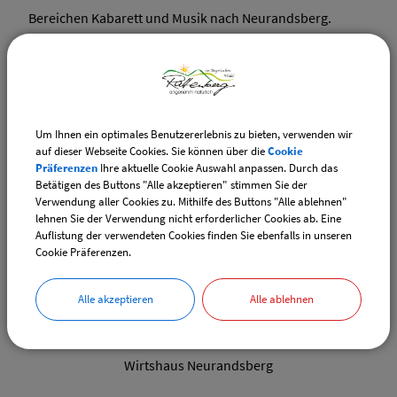
Bereichen Kabarett und Musik nach Neurandsberg.
Neben großen Namen wie La Brass Banda, Monika
Gruber, Konstantin Wecker, Martina Schwarzmann, Da
Huawa da Meier und I, Haindling, Ottfried Fischer oder
Josef Hader, geben wir auch jungen Talenten eine
Um Ihnen ein optimales Benutzererlebnis zu bieten, verwenden wir
Chance und sehen uns als Nachwuchsförderer. Wir
auf dieser Webseite Cookies. Sie können über die
Cookie
bieten ein einmaliges Programm für Jung und Alt, für
Präferenzen
Ihre aktuelle Cookie Auswahl anpassen. Durch das
Betätigen des Buttons "Alle akzeptieren" stimmen Sie der
Herz und Ohr... denn wir lieben Kleinkunst.
Verwendung aller Cookies zu. Mithilfe des Buttons "Alle ablehnen"
lehnen Sie der Verwendung nicht erforderlicher Cookies ab. Eine
Auflistung der verwendeten Cookies finden Sie ebenfalls in unseren
Cookie Präferenzen.
Alle akzeptieren
Alle ablehnen
Gemeinde Rattenberg
Tourismus & Freizeit
Unterkünfte
Hotels / Gasthäuser
Wirtshaus Neurandsberg