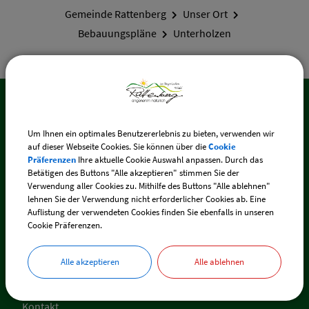
Gemeinde Rattenberg
Unser Ort
Bebauungspläne
Unterholzen
Interessante Links
Um Ihnen ein optimales Benutzererlebnis zu bieten, verwenden wir
auf dieser Webseite Cookies. Sie können über die
Cookie
Cookie Einstellungen
Präferenzen
Ihre aktuelle Cookie Auswahl anpassen. Durch das
Betätigen des Buttons "Alle akzeptieren" stimmen Sie der
Erklärung zur Barrierefreiheit
Verwendung aller Cookies zu. Mithilfe des Buttons "Alle ablehnen"
lehnen Sie der Verwendung nicht erforderlicher Cookies ab. Eine
Auflistung der verwendeten Cookies finden Sie ebenfalls in unseren
Impressum
Cookie Präferenzen.
Datenschutz
Alle akzeptieren
Alle ablehnen
Inhaltsverzeichnis
Kontakt