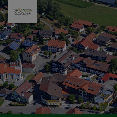
Unser Ort
Zahlen & Fakten
öffentliche Einrichtungen
Nahversorgung