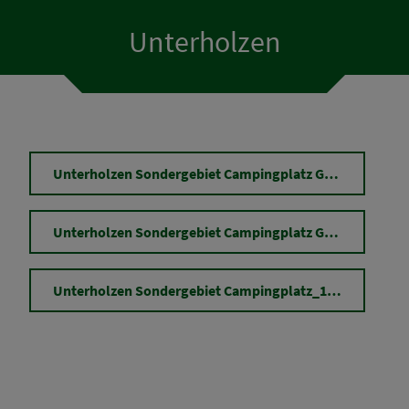
Gewerbebetriebe
Unterholzen
Vereine
Gutscheine Rattenberg
Bebauungspläne
Unterholzen Sondergebiet Campingplatz Geländeschnitte(1)_18.07.2000.jpg
Ökokontoflächen
Unterholzen Sondergebiet Campingplatz Geländeschnitte(2)_18.07.2000.jpg
Unterholzen Sondergebiet Campingplatz_10.10.2000.pdf