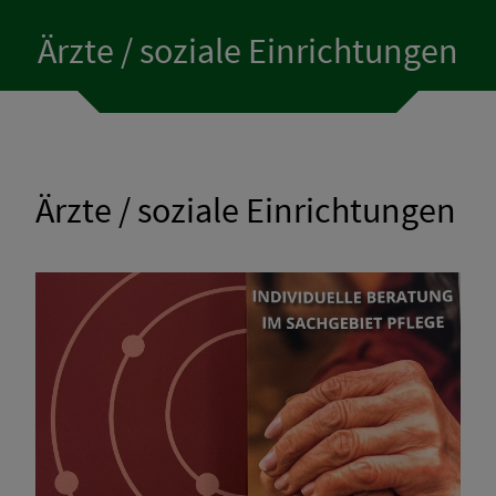
Gewerbebetriebe
Ärzte / soziale Einrichtungen
Vereine
Gutscheine Rattenberg
Ärzte / soziale Einrichtungen
Bebauungspläne
Ökokontoflächen