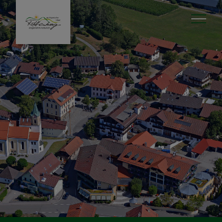
Unser Ort
Zahlen & Fakten
öffentliche Einrichtungen
Nahversorgung